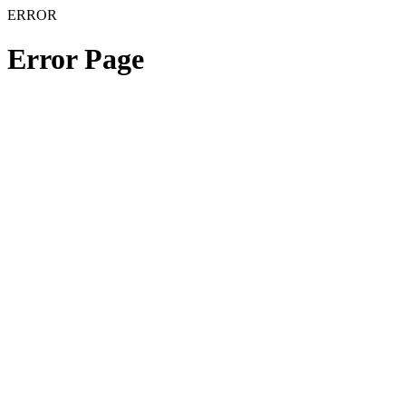
ERROR
Error Page