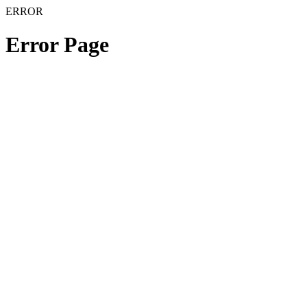
ERROR
Error Page