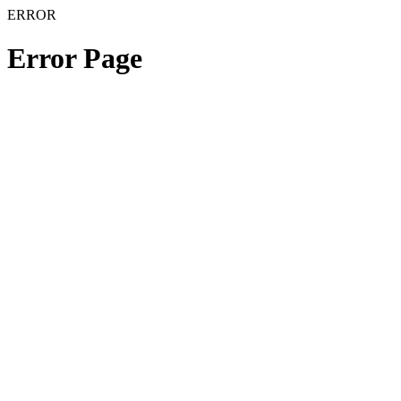
ERROR
Error Page