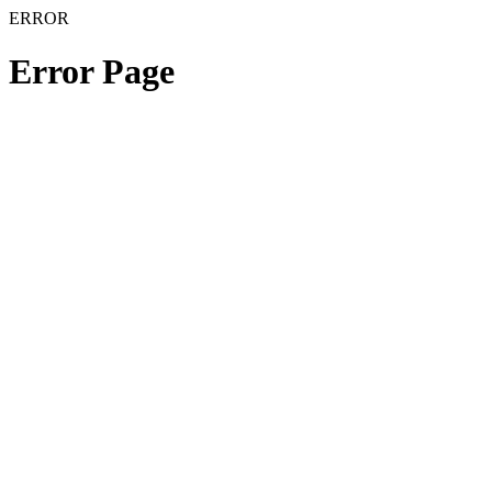
ERROR
Error Page