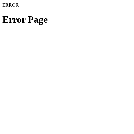
ERROR
Error Page