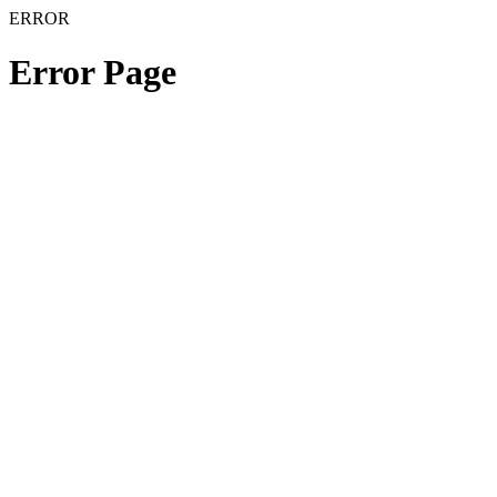
ERROR
Error Page