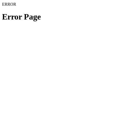
ERROR
Error Page