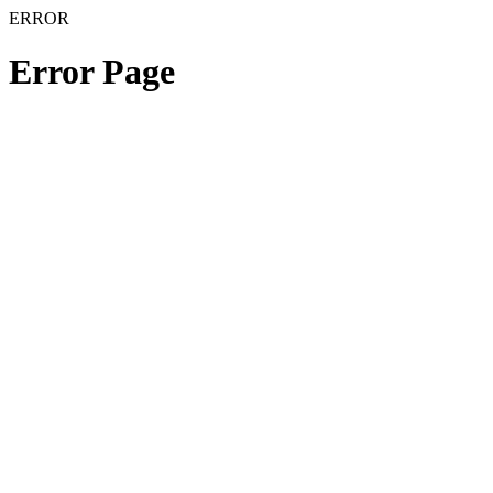
ERROR
Error Page