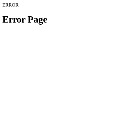
ERROR
Error Page