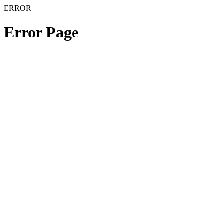
ERROR
Error Page