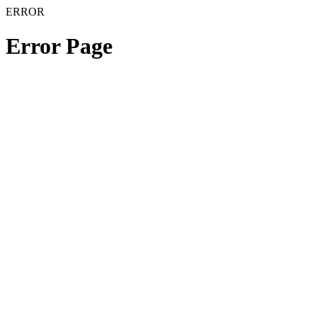
ERROR
Error Page