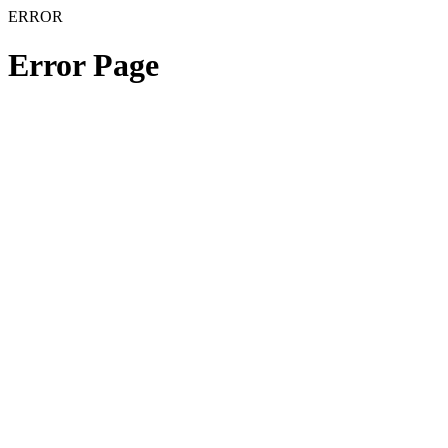
ERROR
Error Page