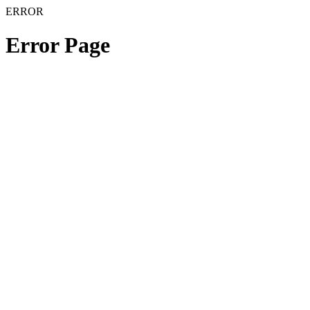
ERROR
Error Page