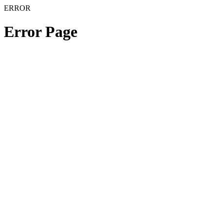
ERROR
Error Page