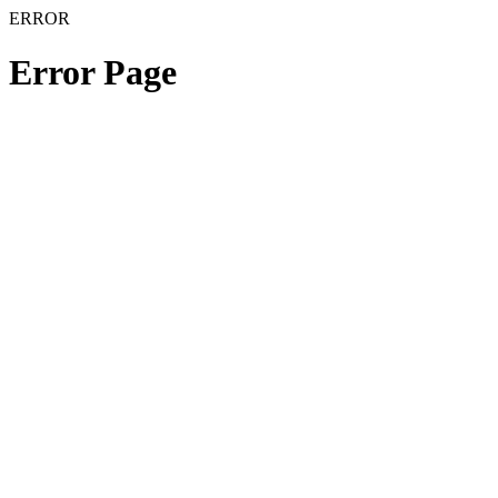
ERROR
Error Page