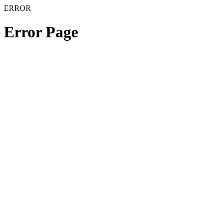
ERROR
Error Page