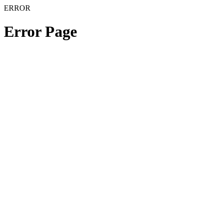
ERROR
Error Page