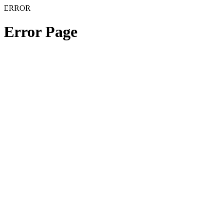
ERROR
Error Page