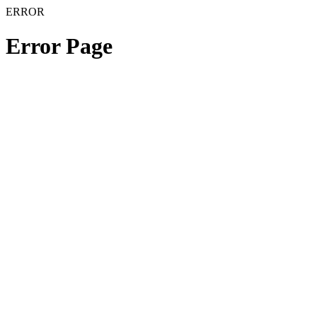
ERROR
Error Page