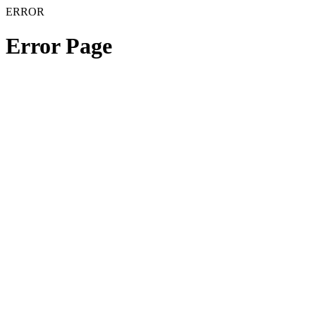
ERROR
Error Page