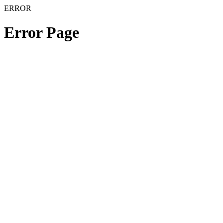
ERROR
Error Page