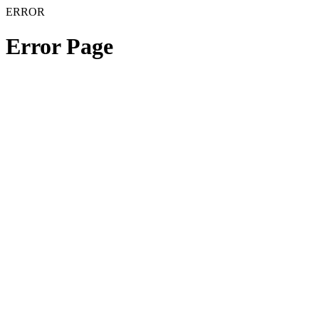
ERROR
Error Page