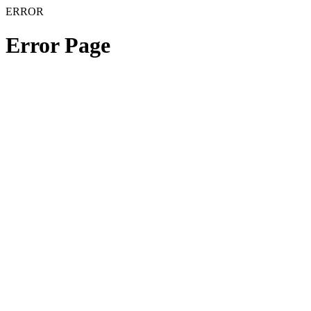
ERROR
Error Page