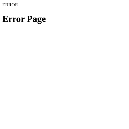
ERROR
Error Page