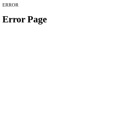
ERROR
Error Page