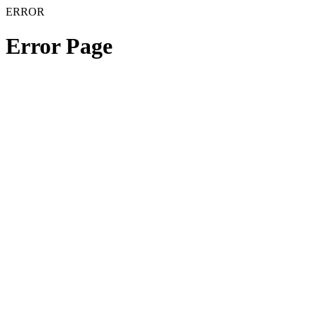
ERROR
Error Page