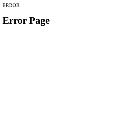
ERROR
Error Page