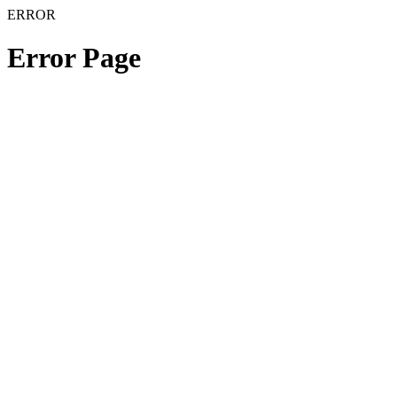
ERROR
Error Page