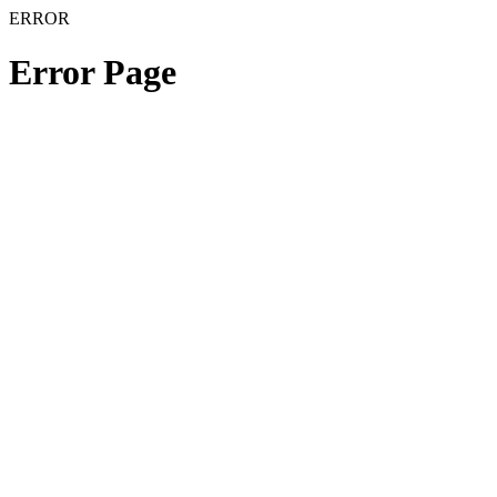
ERROR
Error Page