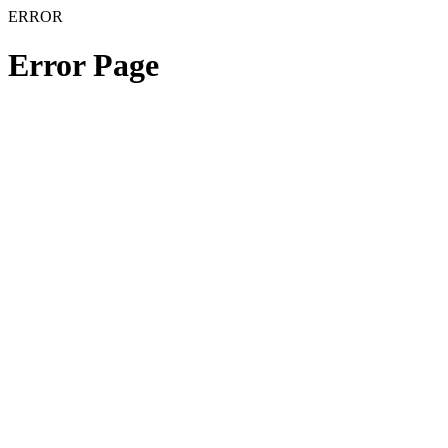
ERROR
Error Page