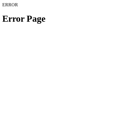
ERROR
Error Page