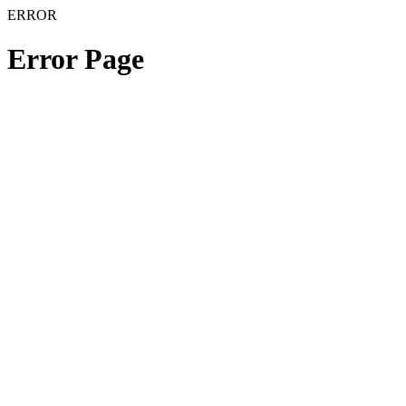
ERROR
Error Page