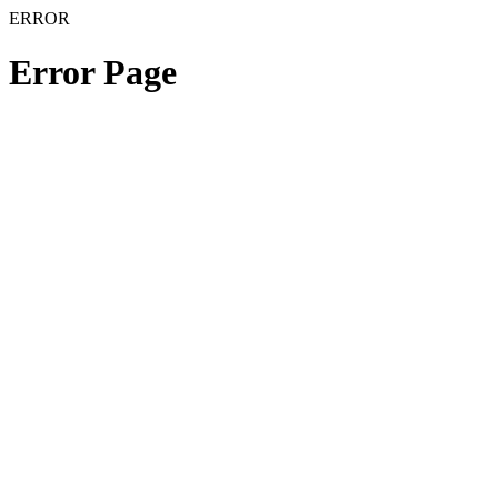
ERROR
Error Page