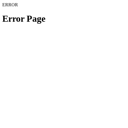
ERROR
Error Page