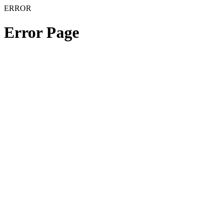
ERROR
Error Page