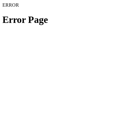
ERROR
Error Page