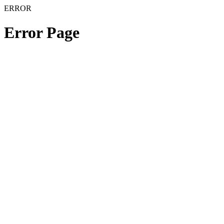
ERROR
Error Page