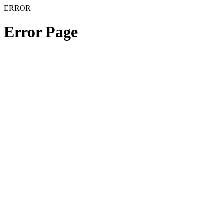
ERROR
Error Page