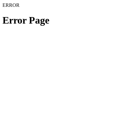
ERROR
Error Page