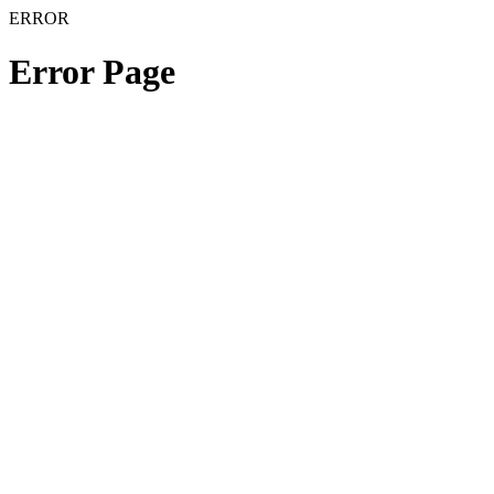
ERROR
Error Page