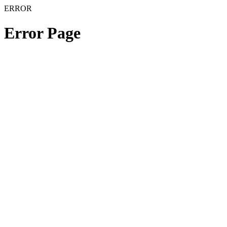
ERROR
Error Page