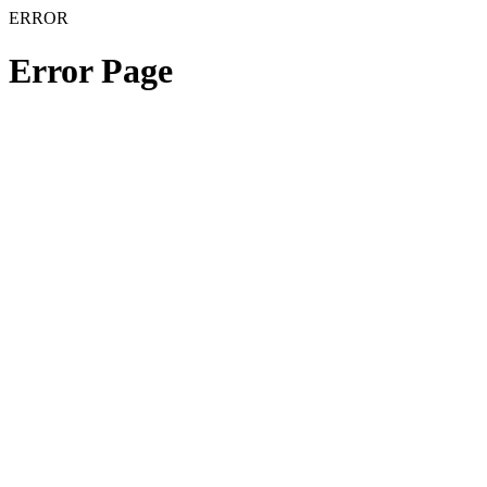
ERROR
Error Page