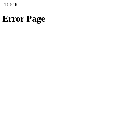
ERROR
Error Page