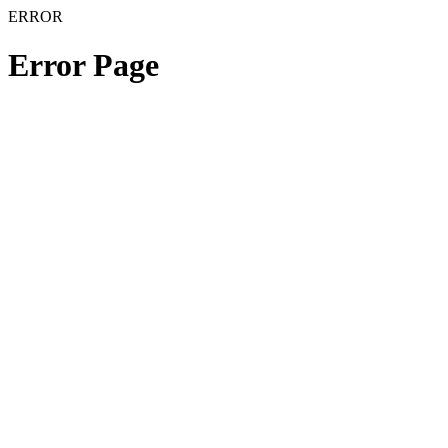
ERROR
Error Page