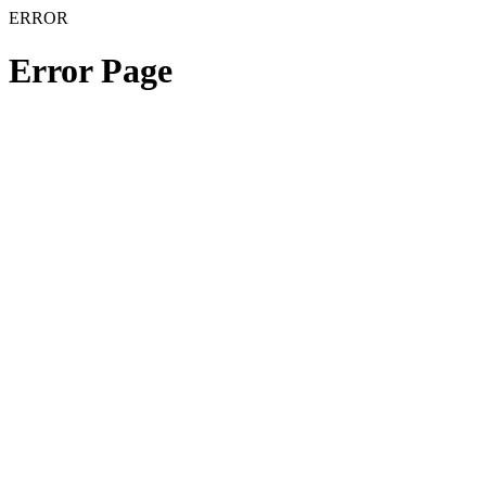
ERROR
Error Page