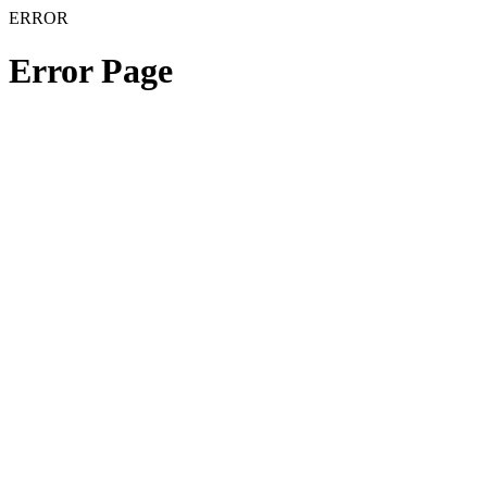
ERROR
Error Page