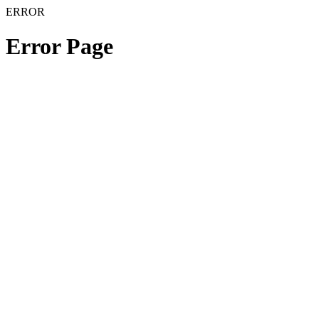
ERROR
Error Page