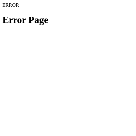
ERROR
Error Page