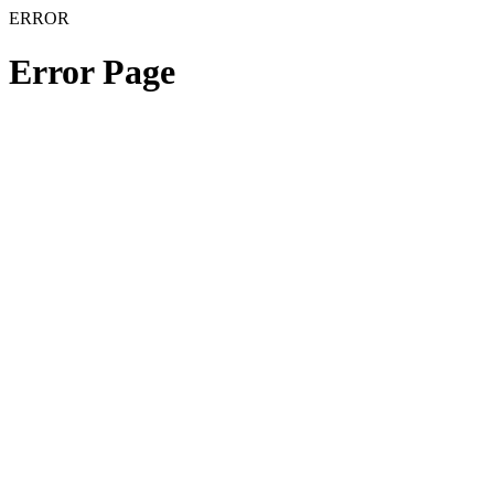
ERROR
Error Page