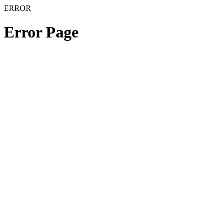
ERROR
Error Page